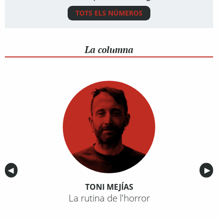
TOTS ELS NÚMEROS
La columna
Anterior
◀︎
Sig
▶︎
TONI MEJÍAS
La rutina de l'horror