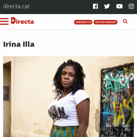
directa.cat
SUBSCRIU-T'HI
FES UNA DONACIÓ
Irina Illa