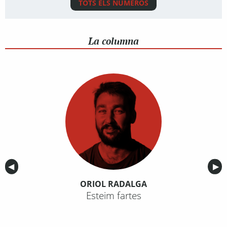
TOTS ELS NÚMEROS
La columna
Anterior
◀︎
Sig
▶︎
ORIOL RADALGA
Esteim fartes