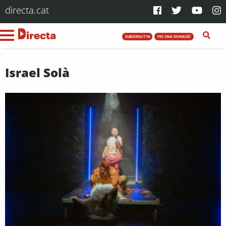
directa.cat
SUBSCRIU-T'HI
FES UNA DONACIÓ
Israel Solà