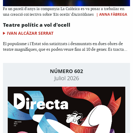
Fa un parell d'anys la companyia La Calòrica es va posar a treballar en
|
ANNA FÀBREGA
una creació col·lectiva sobre 'Els ocells' d'Aristòfanes
Teatre polític a vol d'ocell
IVAN ALCÁZAR SERRAT
El populisme i l'Estat són satiritzats i desmuntats en dues obres de
teatre magnífiques, que es poden veure fins al 10 de gener. Es tracta...
NÚMERO 602
Juliol 2026