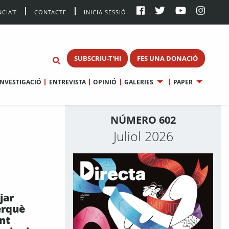
CIA’T
CONTACTE
INICIA SESSIÓ
SUBSCRIU-T'HI
FES UNA DONACIÓ
INVESTIGACIÓ
ENTREVISTA
OPINIÓ
GALERIES
PAPER
NÚMERO 602
Juliol 2026
jar
erquè
nt