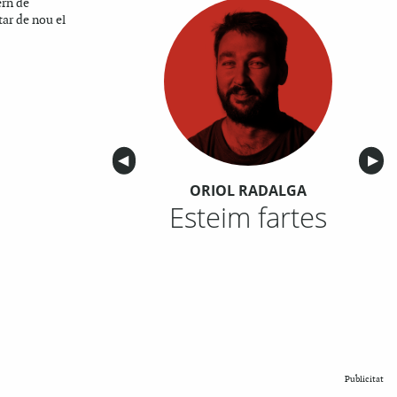
ern de
ar de nou el
Anterior
◀︎
Sigu
▶︎
ORIOL RADALGA
Esteim fartes
Publicitat