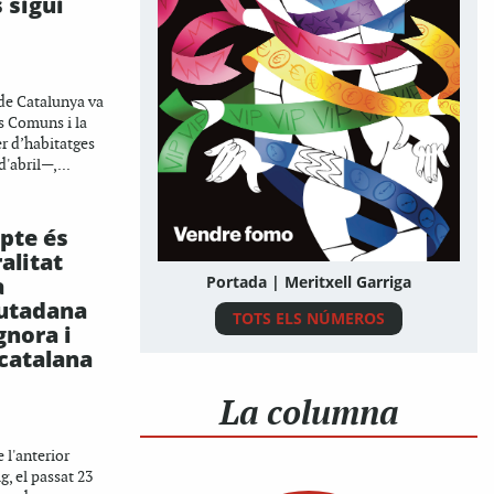
 sigui
 de Catalunya va
s Comuns i la
er d’habitatges
'abril—,...
epte és
alitat
a
Portada | Meritxell Garriga
iutadana
TOTS ELS NÚMEROS
gnora i
 catalana
La columna
 l'anterior
g, el passat 23