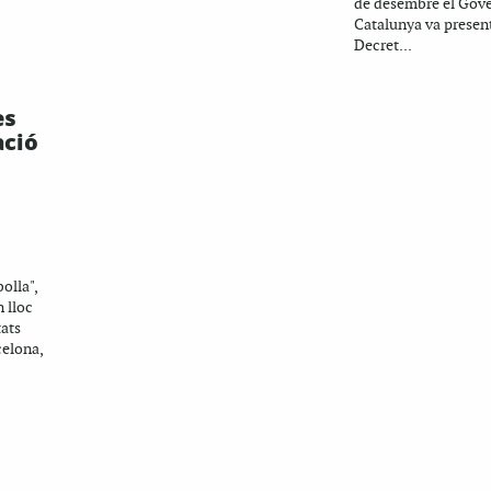
de desembre el Gov
Catalunya va present
Decret...
es
ació
olla",
n lloc
tats
celona,