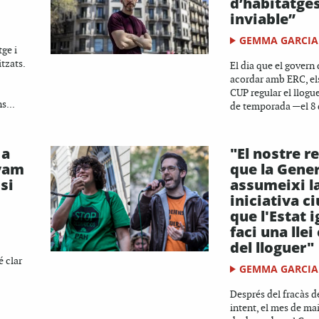
d’habitatges
inviable”
GEMMA GARCIA
ge i
tzats.
El dia que el govern
acordar amb ERC, el
CUP regular el llogu
s...
de temporada —el 8 d
 a
"El nostre r
 vam
que la Gener
si
assumeixi l
iniciativa c
que l'Estat i
faci una llei
del lloguer"
é clar
GEMMA GARCIA
Després del fracàs de
intent, el mes de mai