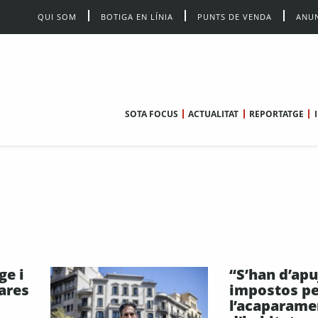
QUI SOM
BOTIGA EN LÍNIA
PUNTS DE VENDA
ANUN
SOTA FOCUS
ACTUALITAT
REPORTATGE
ge i
“S’han d’apu
cares
impostos p
l’acaparame