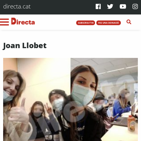
directa.cat
SUBSCRIU-T'HI
FES UNA DONACIÓ
Joan Llobet