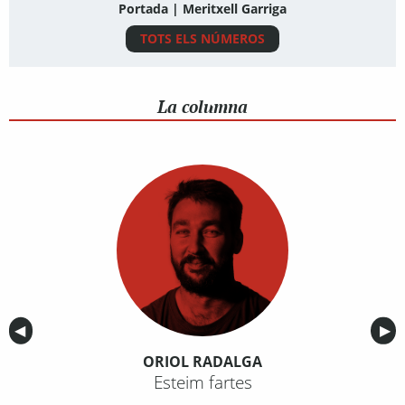
Portada | Meritxell Garriga
TOTS ELS NÚMEROS
La columna
Anterior
◀︎
Sig
▶︎
ORIOL RADALGA
Esteim fartes