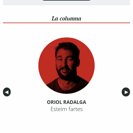
La columna
Anterior
◀︎
Sig
▶︎
ORIOL RADALGA
Esteim fartes