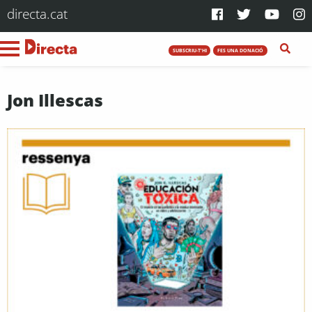
directa.cat
SUBSCRIU-T'HI
FES UNA DONACIÓ
Jon Illescas