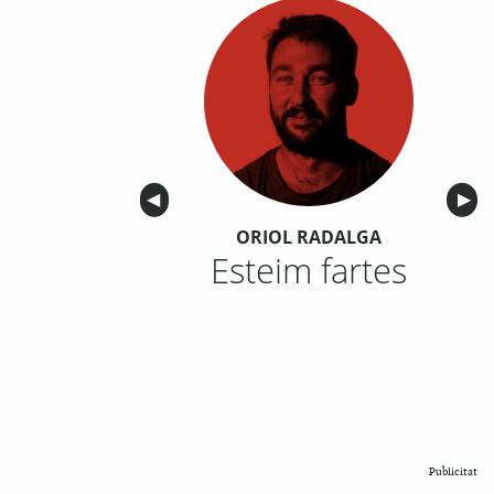
Anterior
◀︎
Sigu
▶︎
ORIOL RADALGA
Esteim fartes
Publicitat