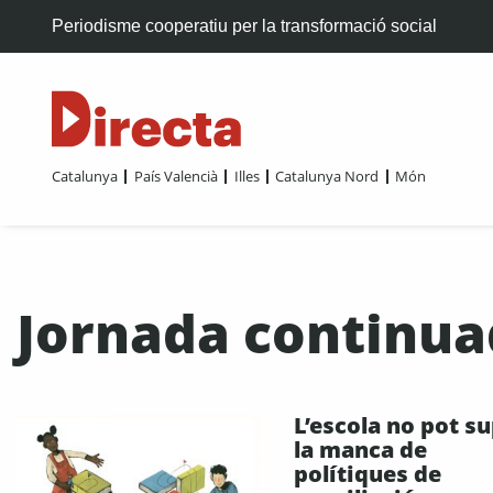
Periodisme cooperatiu per la transformació social
Catalunya
País Valencià
Illes
Catalunya Nord
Món
Jornada continu
L’escola no pot su
la manca de
polítiques de