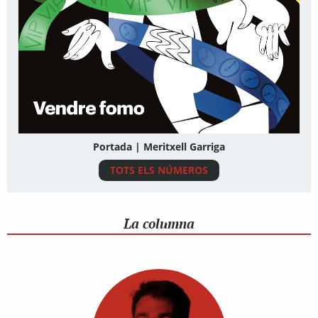
Portada | Meritxell Garriga
TOTS ELS NÚMEROS
La columna