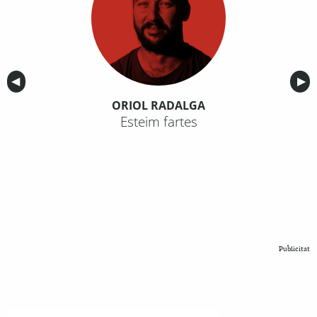
Anterior
◀︎
Sig
▶︎
ORIOL RADALGA
Esteim fartes
Publicitat