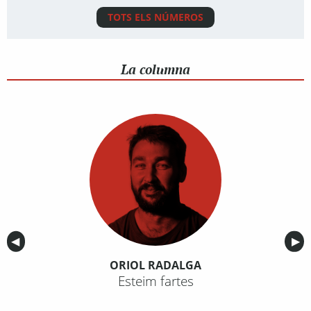
TOTS ELS NÚMEROS
La columna
Anterior
◀︎
Sig
▶︎
ORIOL RADALGA
Esteim fartes