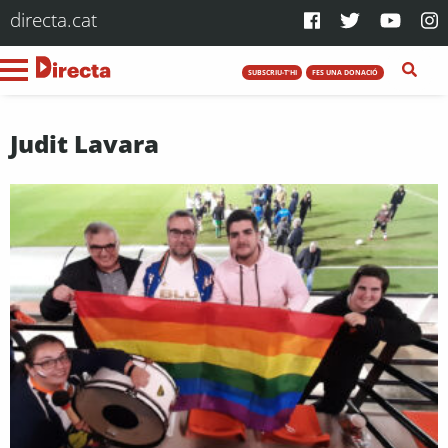
directa.cat
SUBSCRIU-T'HI
FES UNA DONACIÓ
Judit Lavara