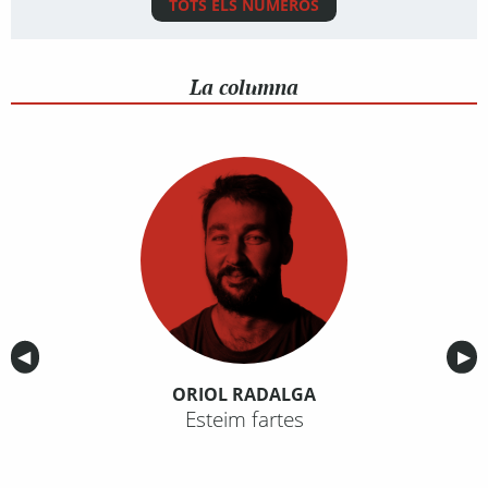
TOTS ELS NÚMEROS
La columna
Anterior
◀︎
Sig
▶︎
ORIOL RADALGA
Esteim fartes