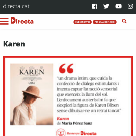
directa.cat
SUBSCRIU-T'HI
FES UNA DONACIÓ
Karen