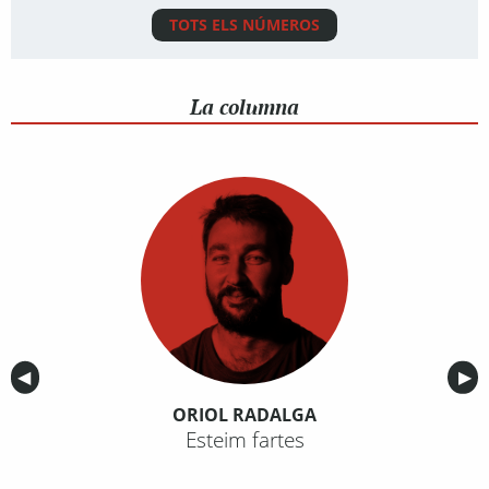
TOTS ELS NÚMEROS
La columna
Anterior
◀︎
Sig
▶︎
ORIOL RADALGA
Esteim fartes