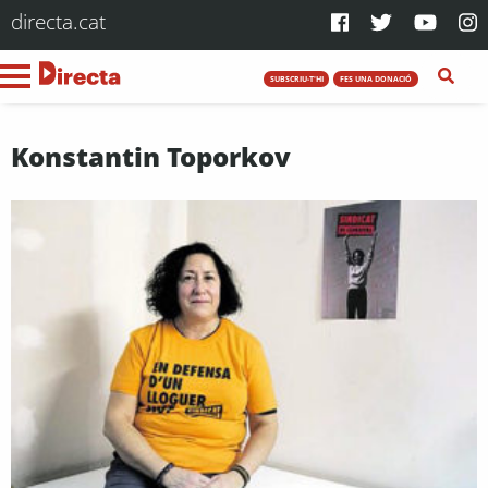
directa.cat
SUBSCRIU-T'HI
FES UNA DONACIÓ
Konstantin Toporkov