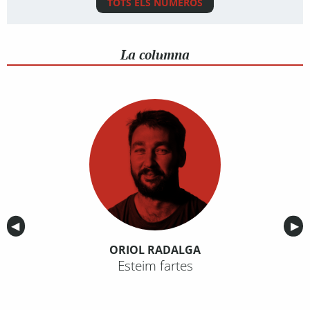
TOTS ELS NÚMEROS
La columna
Anterior
◀︎
Sig
▶︎
ORIOL RADALGA
Esteim fartes