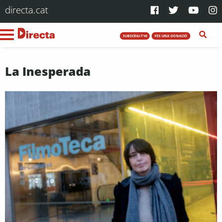
directa.cat
SUBSCRIU-T'HI
FES UNA DONACIÓ
La Inesperada