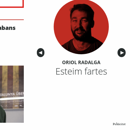
 abans
Anterior
◀︎
Sigu
▶︎
ORIOL RADALGA
Esteim fartes
Publicitat