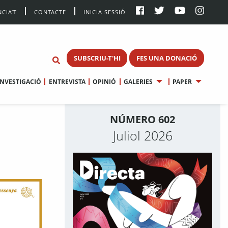
CIA’T
CONTACTE
INICIA SESSIÓ
SUBSCRIU-T'HI
FES UNA DONACIÓ
INVESTIGACIÓ
ENTREVISTA
OPINIÓ
GALERIES
PAPER
NÚMERO 602
Juliol 2026