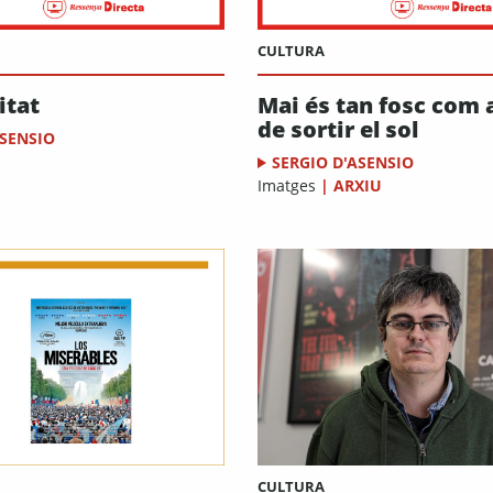
CULTURA
itat
Mai és tan fosc com
de sortir el sol
ASENSIO
SERGIO D'ASENSIO
Imatges
|
ARXIU
CULTURA