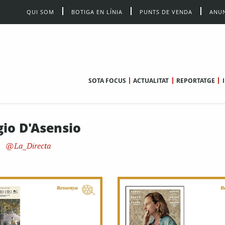
QUI SOM
BOTIGA EN LÍNIA
PUNTS DE VENDA
ANUN
SOTA FOCUS
ACTUALITAT
REPORTATGE
gio D'Asensio
La_Directa