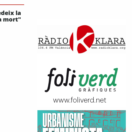
deix la
la mort"