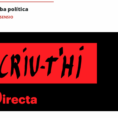
a política
ASENSIO