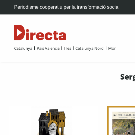
Periodisme cooperatiu per la transformació social
Catalunya
País Valencià
Illes
Catalunya Nord
Món
Ser