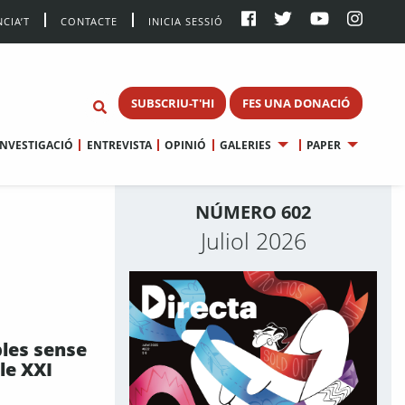
CIA’T
CONTACTE
INICIA SESSIÓ
SUBSCRIU-T'HI
FES UNA DONACIÓ
INVESTIGACIÓ
ENTREVISTA
OPINIÓ
GALERIES
PAPER
NÚMERO 602
Juliol 2026
bles sense
le XXI