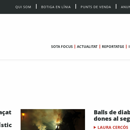
QUI SOM
BOTIGA EN LÍNIA
PUNTS DE VENDA
ANUN
SOTA FOCUS
ACTUALITAT
REPORTATGE
açat
Balls de dia
dones al seg
stic
LAURA CERCÓS