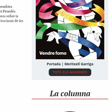
ssemblea
el Penedès
osi sobre la
l'exclusió de les
Portada | Meritxell Garriga
TOTS ELS NÚMEROS
La columna