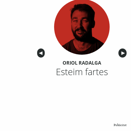
Anterior
◀︎
Sigu
▶︎
ORIOL RADALGA
Esteim fartes
Publicitat