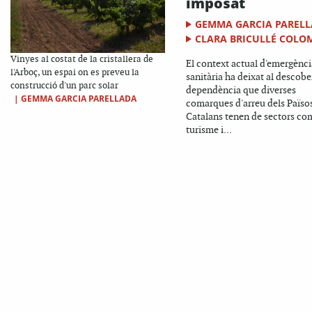
imposat
GEMMA GARCIA PAREL
CLARA BRICULLÉ COLO
Vinyes al costat de la cristallera de
El context actual d'emergènci
l'Arboç, un espai on es preveu la
sanitària ha deixat al descober
construcció d'un parc solar
dependència que diverses
|
GEMMA GARCIA PARELLADA
comarques d'arreu dels Païso
Catalans tenen de sectors co
turisme i...