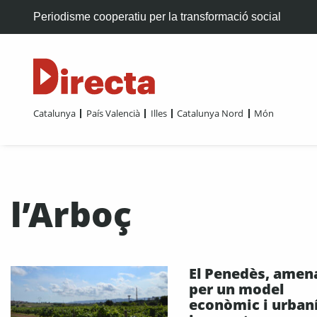
Periodisme cooperatiu per la transformació social
Catalunya
País Valencià
Illes
Catalunya Nord
Món
l’Arboç
El Penedès, amen
per un model
econòmic i urbaní