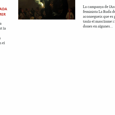
La campanya de l'A
LADA
feminista La Ruda d
MER
aconsegueix que es p
taula el masclisme i 
a
dones en algunes...
t la
s
m el