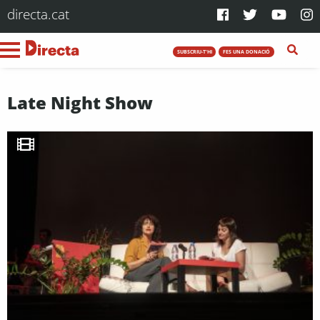
directa.cat
SUBSCRIU-T'HI
FES UNA DONACIÓ
Late Night Show