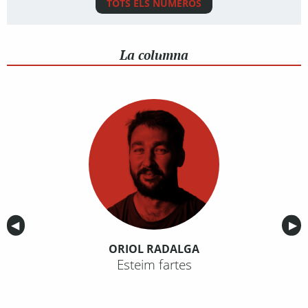
TOTS ELS NÚMEROS
La columna
Anterior
◀︎
Sig
▶︎
ORIOL RADALGA
Esteim fartes