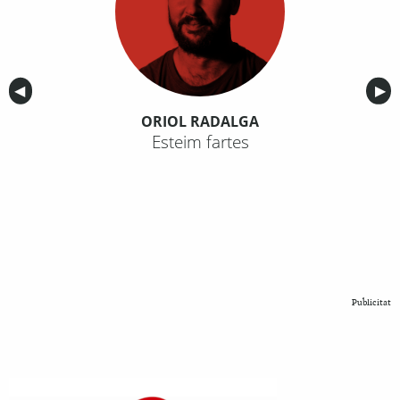
Anterior
◀︎
Sig
▶︎
ORIOL RADALGA
Esteim fartes
Publicitat