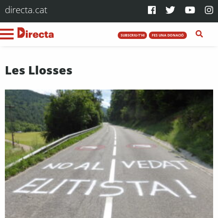
directa.cat
SUBSCRIU-T'HI
FES UNA DONACIÓ
Les Llosses