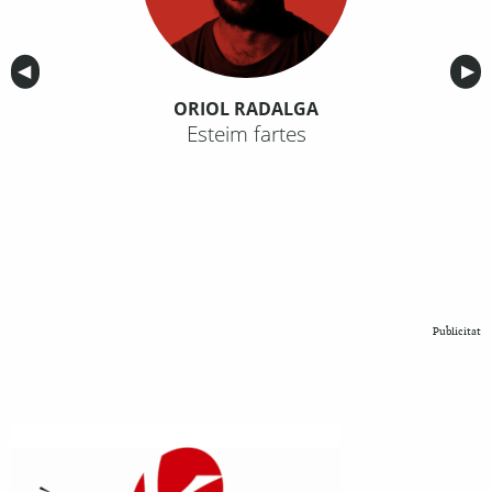
Anterior
◀︎
Sig
▶︎
ORIOL RADALGA
Esteim fartes
Publicitat