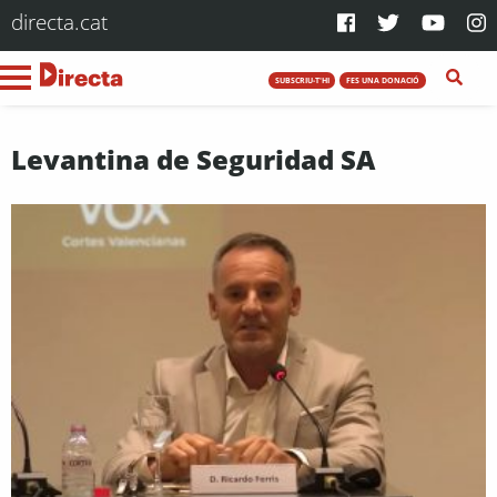
directa.cat
SUBSCRIU-T'HI
FES UNA DONACIÓ
Levantina de Seguridad SA