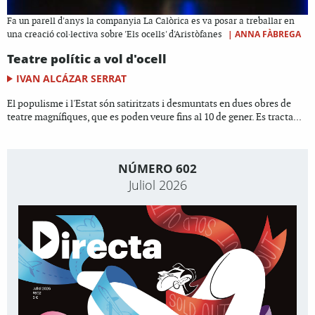
Fa un parell d'anys la companyia La Calòrica es va posar a treballar en
|
ANNA FÀBREGA
una creació col·lectiva sobre 'Els ocells' d'Aristòfanes
Teatre polític a vol d'ocell
IVAN ALCÁZAR SERRAT
El populisme i l'Estat són satiritzats i desmuntats en dues obres de
teatre magnífiques, que es poden veure fins al 10 de gener. Es tracta...
NÚMERO 602
Juliol 2026