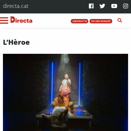
directa.cat
SUBSCRIU-T'HI
FES UNA DONACIÓ
L’Hèroe