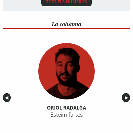
TOTS ELS NÚMEROS
La columna
Anterior
◀︎
Sig
▶︎
ORIOL RADALGA
Esteim fartes