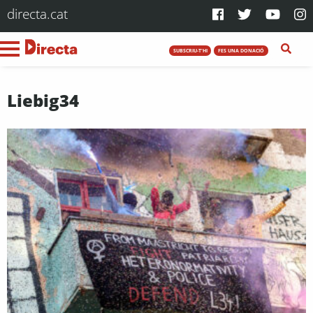
directa.cat
SUBSCRIU-T'HI
FES UNA DONACIÓ
Liebig34