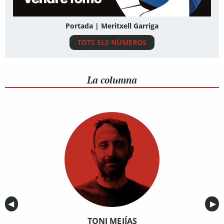
Portada | Meritxell Garriga
TOTS ELS NÚMEROS
La columna
Anterior
◀︎
Sig
▶︎
TONI MEJÍAS