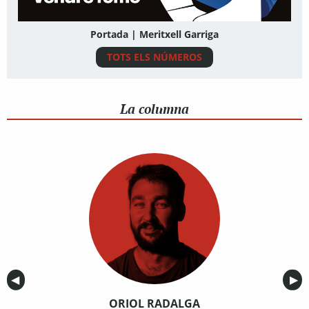
Portada | Meritxell Garriga
TOTS ELS NÚMEROS
La columna
Anterior
◀︎
Sig
▶︎
ORIOL RADALGA