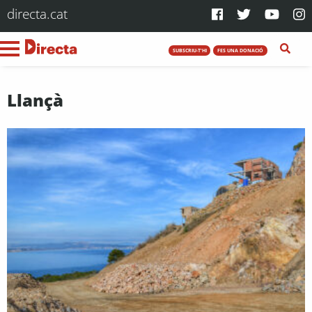
directa.cat
SUBSCRIU-T'HI
FES UNA DONACIÓ
Llançà