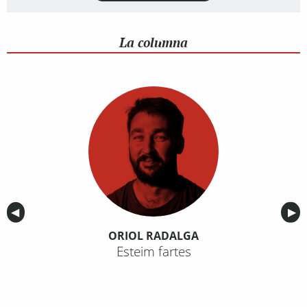
La columna
Anterior
◀︎
Sig
▶︎
ORIOL RADALGA
Esteim fartes