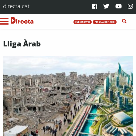
directa.cat
SUBSCRIU-T'HI
FES UNA DONACIÓ
Lliga Àrab