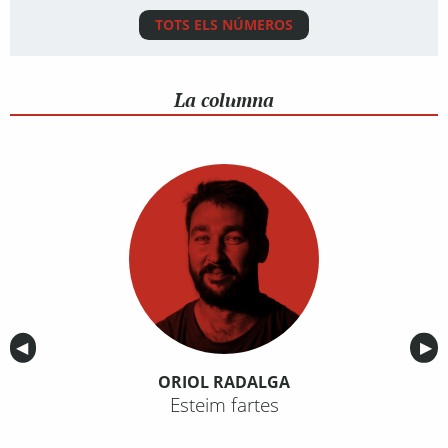
TOTS ELS NÚMEROS
La columna
Anterior
◀︎
Sig
▶︎
ORIOL RADALGA
Esteim fartes