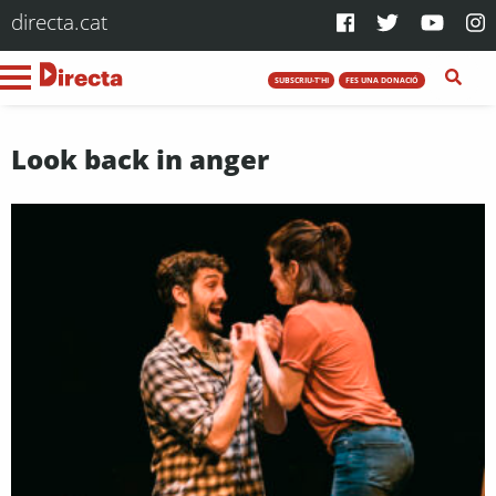
directa.cat
SUBSCRIU-T'HI
FES UNA DONACIÓ
Look back in anger