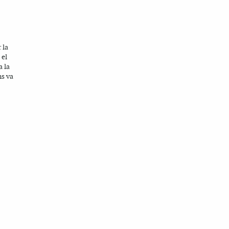
A
 la
 el
a la
ns va