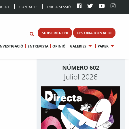
CIA’T
CONTACTE
INICIA SESSIÓ
SUBSCRIU-T'HI
FES UNA DONACIÓ
INVESTIGACIÓ
ENTREVISTA
OPINIÓ
GALERIES
PAPER
NÚMERO 602
Juliol 2026