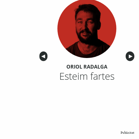
Anterior
◀︎
Sigu
▶︎
ORIOL RADALGA
Esteim fartes
Publicitat