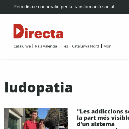
Periodisme cooperatiu per la transformació social
Catalunya
País Valencià
Illes
Catalunya Nord
Món
ludopatia
"Les addiccions 
la part més visibl
d'un sistema