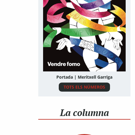
Portada | Meritxell Garriga
TOTS ELS NÚMEROS
La columna