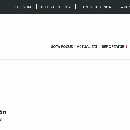
QUI SOM
BOTIGA EN LÍNIA
PUNTS DE VENDA
ANUN
SOTA FOCUS
ACTUALITAT
REPORTATGE
són
e