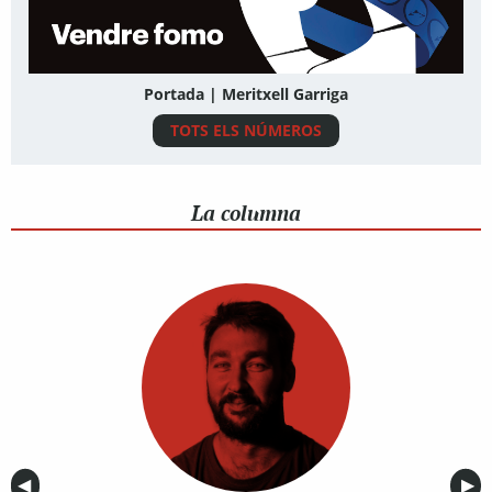
Portada | Meritxell Garriga
TOTS ELS NÚMEROS
La columna
Anterior
◀︎
Sig
▶︎