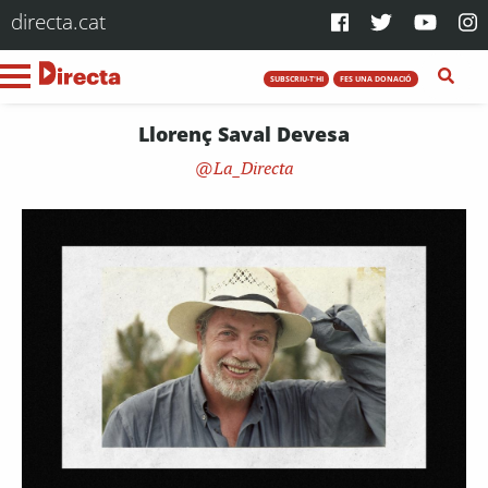
directa.cat
SUBSCRIU-T'HI
FES UNA DONACIÓ
Llorenç Saval Devesa
La_Directa