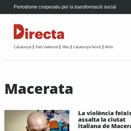
Periodisme cooperatiu per la transformació social
Catalunya
País Valencià
Illes
Catalunya Nord
Món
Macerata
La violència feixi
assalta la ciutat
italiana de Macer