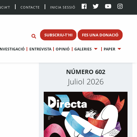
CIA’T
CONTACTE
INICIA SESSIÓ
SUBSCRIU-T'HI
FES UNA DONACIÓ
INVESTIGACIÓ
ENTREVISTA
OPINIÓ
GALERIES
PAPER
NÚMERO 602
Juliol 2026