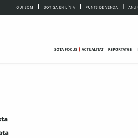
QUI SOM
BOTIGA EN LÍNIA
PUNTS DE VENDA
ANUN
SOTA FOCUS
ACTUALITAT
REPORTATGE
sta
ata