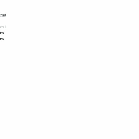
ema
es i
nes
nes