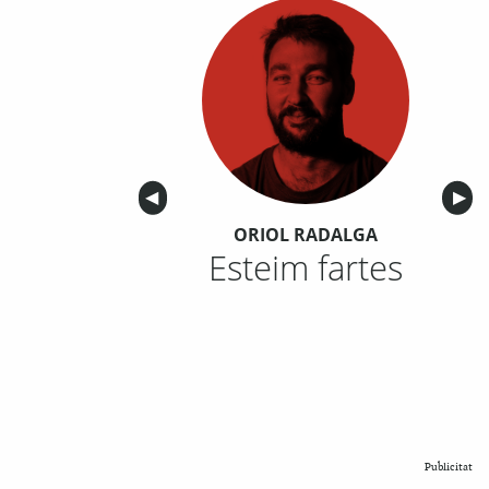
Anterior
◀︎
Sigu
▶︎
ORIOL RADALGA
Esteim fartes
Publicitat