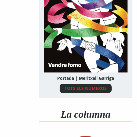
Portada | Meritxell Garriga
TOTS ELS NÚMEROS
La columna