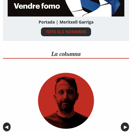
Portada | Meritxell Garriga
TOTS ELS NÚMEROS
La columna
Anterior
◀︎
Sig
▶︎