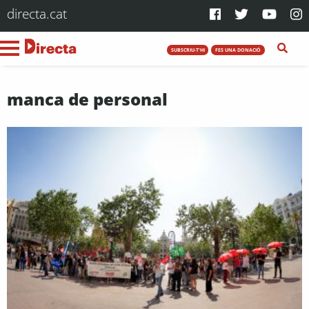
directa.cat
SUBSCRIU-T'HI
FES UNA DONACIÓ
manca de personal