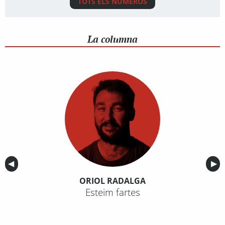
TOTS ELS NÚMEROS
La columna
Anterior
◀︎
Sig
▶︎
ORIOL RADALGA
Esteim fartes