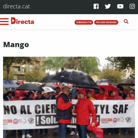
directa.cat
SUBSCRIU-T'HI
FES UNA DONACIÓ
Mango