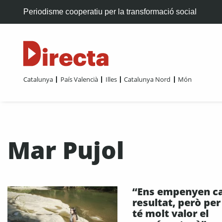
Periodisme cooperatiu per la transformació social
Catalunya
País Valencià
Illes
Catalunya Nord
Món
Mar Pujol
“Ens empenyen ca
resultat, però per
té molt valor el