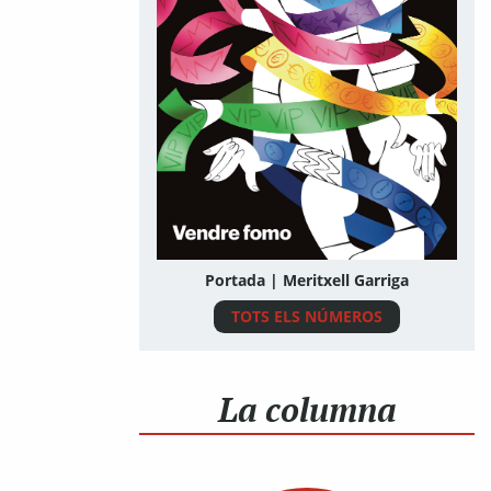
Portada | Meritxell Garriga
TOTS ELS NÚMEROS
La columna