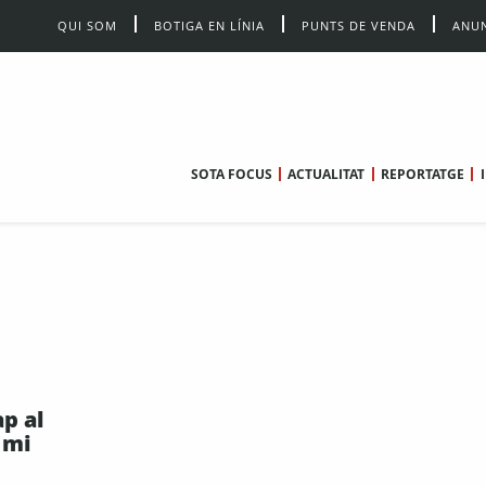
QUI SOM
BOTIGA EN LÍNIA
PUNTS DE VENDA
ANUN
SOTA FOCUS
ACTUALITAT
REPORTATGE
p al
 mi