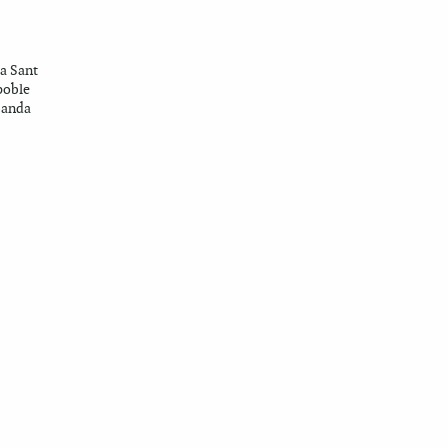
 a Sant
poble
 banda