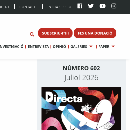
CIA’T
CONTACTE
INICIA SESSIÓ
SUBSCRIU-T'HI
FES UNA DONACIÓ
INVESTIGACIÓ
ENTREVISTA
OPINIÓ
GALERIES
PAPER
NÚMERO 602
Juliol 2026