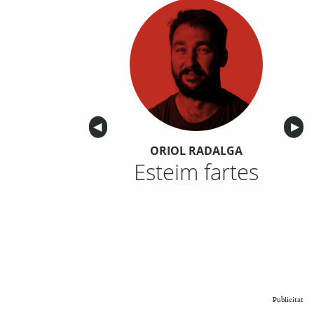
Anterior
◀︎
Sigu
▶︎
ORIOL RADALGA
Esteim fartes
Publicitat