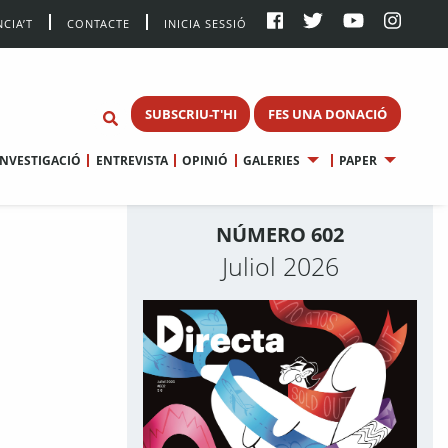
CIA’T
CONTACTE
INICIA SESSIÓ
SUBSCRIU-T'HI
FES UNA DONACIÓ
INVESTIGACIÓ
ENTREVISTA
OPINIÓ
GALERIES
PAPER
NÚMERO 602
Juliol 2026