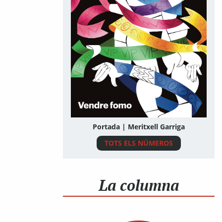
Portada | Meritxell Garriga
TOTS ELS NÚMEROS
La columna