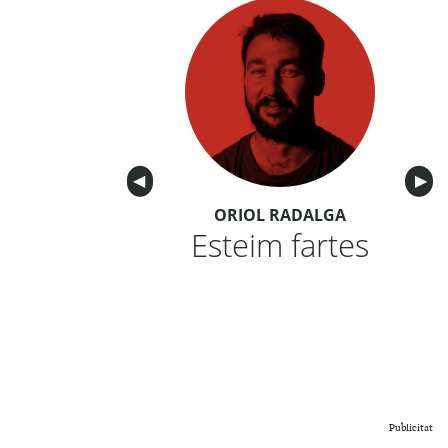
Anterior
◀︎
Sigu
▶︎
ORIOL RADALGA
Esteim fartes
Publicitat