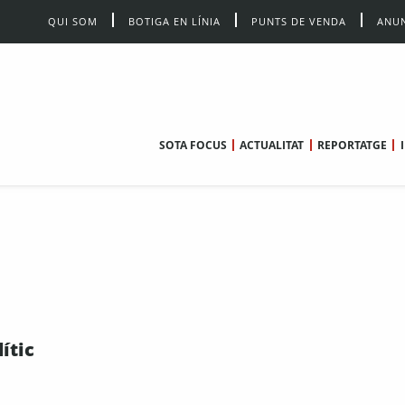
QUI SOM
BOTIGA EN LÍNIA
PUNTS DE VENDA
ANUN
SOTA FOCUS
ACTUALITAT
REPORTATGE
lític