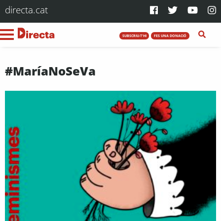
directa.cat
SUBSCRIU-T'HI
FES UNA DONACIÓ
#MaríaNoSeVa