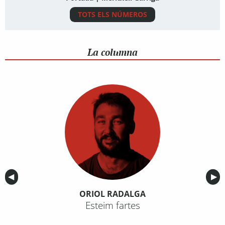
TOTS ELS NÚMEROS
La columna
Anterior
◀︎
Sig
▶︎
ORIOL RADALGA
Esteim fartes