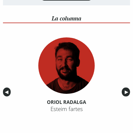
La columna
Anterior
◀︎
Sig
▶︎
ORIOL RADALGA
Esteim fartes