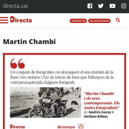
directa.cat
SUBSCRIU-T'HI
FES UNA DONACIÓ
Martin Chambi