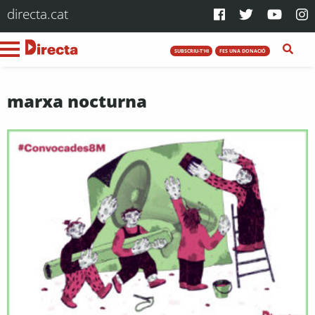
directa.cat
SUBSCRIU-T'HI
FES UNA DONACIÓ
marxa nocturna