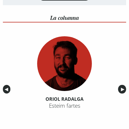
La columna
Anterior
◀︎
Sig
▶︎
ORIOL RADALGA
Esteim fartes