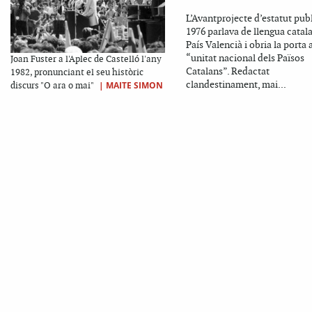
L’Avantprojecte d’estatut publ
1976 parlava de llengua catal
País Valencià i obria la porta a
“unitat nacional dels Països
Joan Fuster a l'Aplec de Castelló l'any
Catalans”. Redactat
1982, pronunciant el seu històric
clandestinament, mai...
|
MAITE SIMON
discurs "O ara o mai"