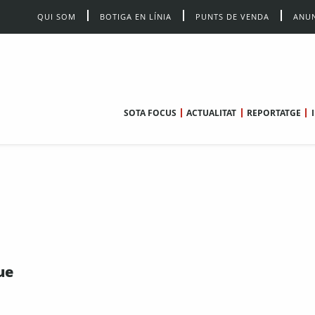
QUI SOM
BOTIGA EN LÍNIA
PUNTS DE VENDA
ANUN
SOTA FOCUS
ACTUALITAT
REPORTATGE
ue