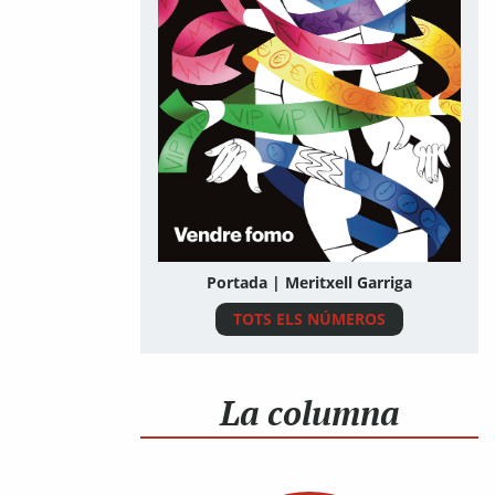
Portada | Meritxell Garriga
TOTS ELS NÚMEROS
La columna