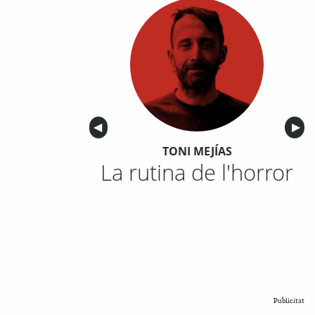
Anterior
◀︎
Sigu
▶︎
TONI MEJÍAS
La rutina de l'horror
Publicitat