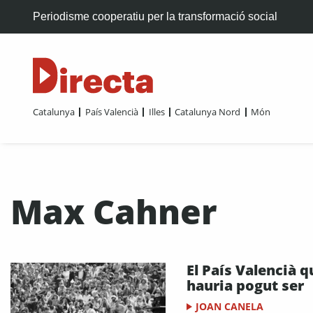
Periodisme cooperatiu per la transformació social
Catalunya
País Valencià
Illes
Catalunya Nord
Món
Max Cahner
El País Valencià q
hauria pogut ser
JOAN CANELA