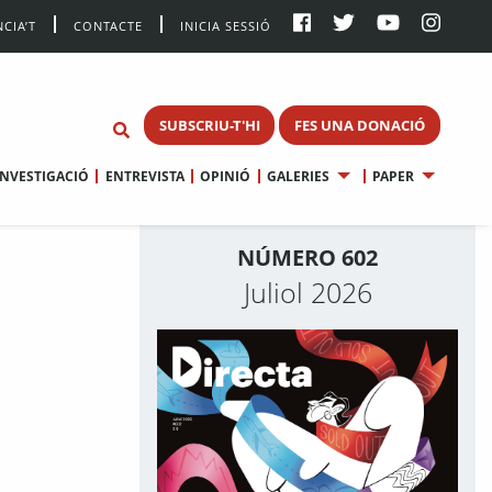
CIA’T
CONTACTE
INICIA SESSIÓ
SUBSCRIU-T'HI
FES UNA DONACIÓ
INVESTIGACIÓ
ENTREVISTA
OPINIÓ
GALERIES
PAPER
NÚMERO 602
Juliol 2026