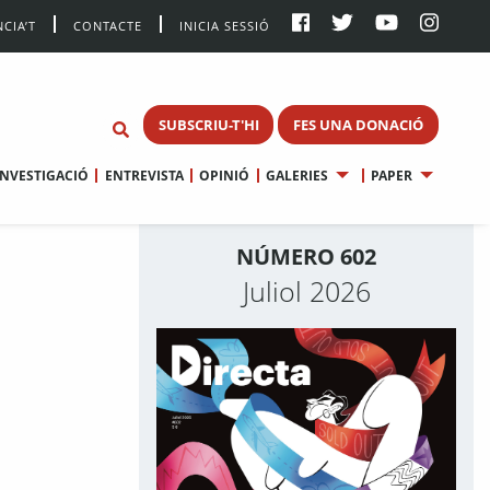
CIA’T
CONTACTE
INICIA SESSIÓ
SUBSCRIU-T'HI
FES UNA DONACIÓ
INVESTIGACIÓ
ENTREVISTA
OPINIÓ
GALERIES
PAPER
NÚMERO 602
Juliol 2026