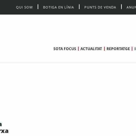
QUI SOM
BOTIGA EN LÍNIA
PUNTS DE VENDA
ANUN
SOTA FOCUS
ACTUALITAT
REPORTATGE
a
rxa