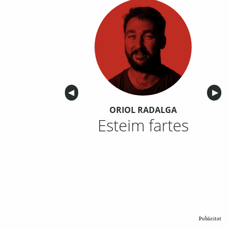
Anterior
◀︎
Sigu
▶︎
ORIOL RADALGA
Esteim fartes
Publicitat