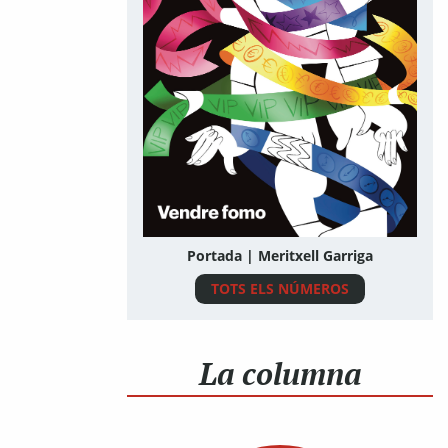
Portada | Meritxell Garriga
TOTS ELS NÚMEROS
La columna