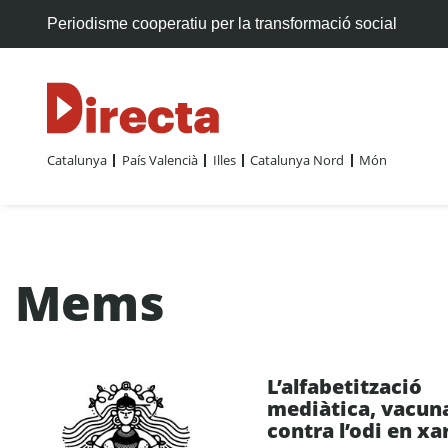
Periodisme cooperatiu per la transformació social
Catalunya
País Valencià
Illes
Catalunya Nord
Món
Mems
L’alfabetització
mediàtica, vacun
contra l’odi en xa