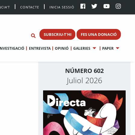
CIA’T
CONTACTE
INICIA SESSIÓ
SUBSCRIU-T'HI
FES UNA DONACIÓ
INVESTIGACIÓ
ENTREVISTA
OPINIÓ
GALERIES
PAPER
NÚMERO 602
Juliol 2026