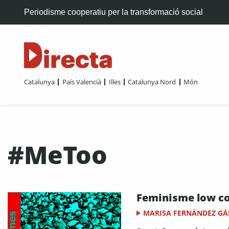
Periodisme cooperatiu per la transformació social
Catalunya
País Valencià
Illes
Catalunya Nord
Món
#MeToo
Feminisme low c
MARISA FERNÁNDEZ GÁ