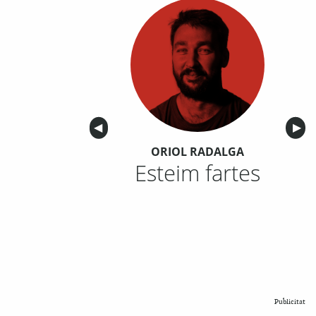
Anterior
◀︎
Sigu
▶︎
ORIOL RADALGA
Esteim fartes
Publicitat