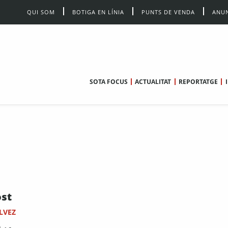
QUI SOM
BOTIGA EN LÍNIA
PUNTS DE VENDA
ANUN
SOTA FOCUS
ACTUALITAT
REPORTATGE
ost
LVEZ