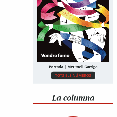
Portada | Meritxell Garriga
TOTS ELS NÚMEROS
La columna