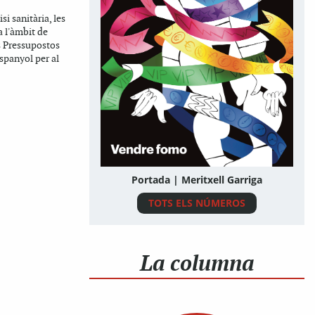
isi sanitària, les
a l'àmbit de
s Pressupostos
espanyol per al
Portada | Meritxell Garriga
TOTS ELS NÚMEROS
La columna