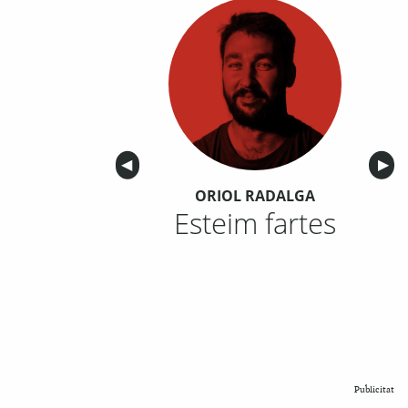
Anterior
◀︎
Sigu
▶︎
ORIOL RADALGA
Esteim fartes
Publicitat