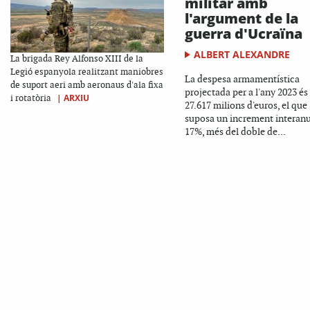
militar amb
l'argument de la
guerra d'Ucraïna
ALBERT ALEXANDRE
La brigada Rey Alfonso XIII de la
Legió espanyola realitzant maniobres
La despesa armamentística
de suport aeri amb aeronaus d'ala fixa
projectada per a l'any 2023 és
|
ARXIU
i rotatòria
27.617 milions d'euros, el que
suposa un increment interanu
17%, més del doble de...