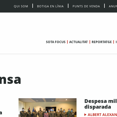
QUI SOM
BOTIGA EN LÍNIA
PUNTS DE VENDA
ANUN
SOTA FOCUS
ACTUALITAT
REPORTATGE
ensa
Despesa mil
disparada
a
ALBERT ALEXA