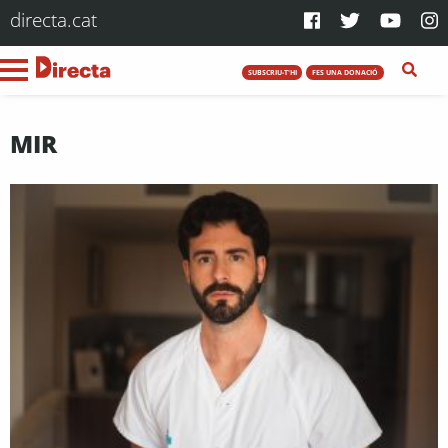
directa.cat
SUBSCRIU-T'HI
FES UNA DONACIÓ
MIR