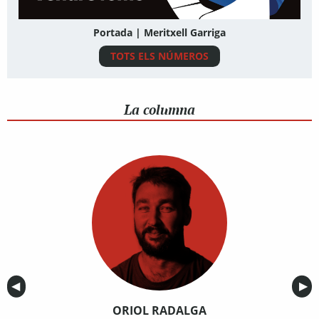
Portada | Meritxell Garriga
TOTS ELS NÚMEROS
La columna
Anterior
◀︎
Sig
▶︎
ORIOL RADALGA