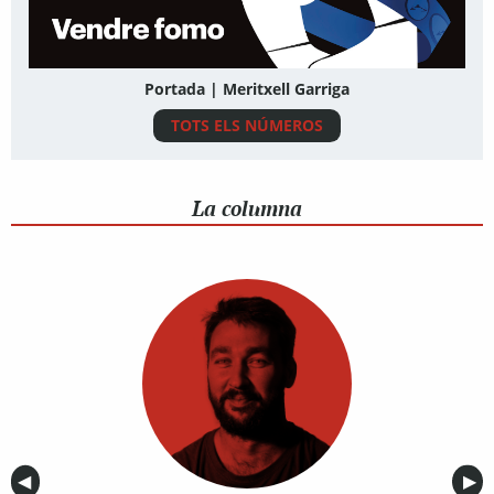
Portada | Meritxell Garriga
TOTS ELS NÚMEROS
La columna
Anterior
◀︎
Sig
▶︎