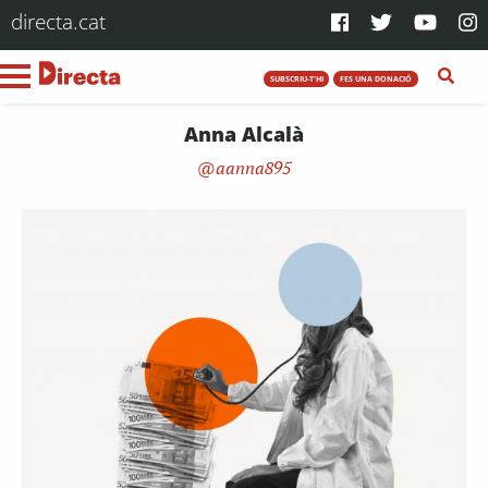
directa.cat
SUBSCRIU-T'HI
FES UNA DONACIÓ
Anna Alcalà
aanna895