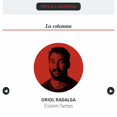
TOTS ELS NÚMEROS
La columna
Anterior
◀︎
Sig
▶︎
ORIOL RADALGA
Esteim fartes