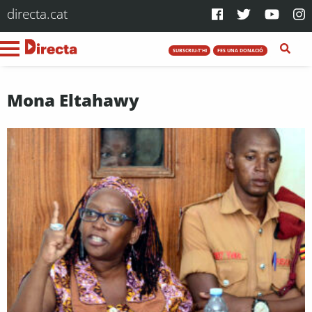
directa.cat
SUBSCRIU-T'HI
FES UNA DONACIÓ
Mona Eltahawy