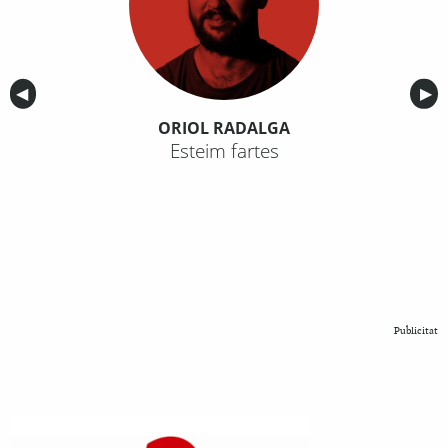
Anterior
◀︎
Sig
▶︎
ORIOL RADALGA
Esteim fartes
Publicitat