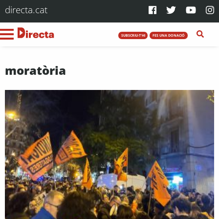
directa.cat
SUBSCRIU-T'HI
FES UNA DONACIÓ
moratòria