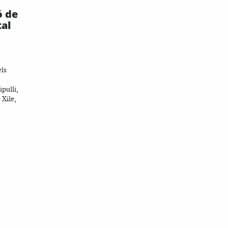
ó de
tal
els
pulli,
 Xile,