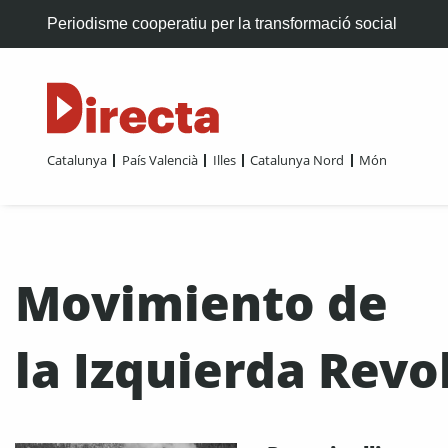
Periodisme cooperatiu per la transformació social
Catalunya
País Valencià
Illes
Catalunya Nord
Món
Movimiento de
la Izquierda Revo