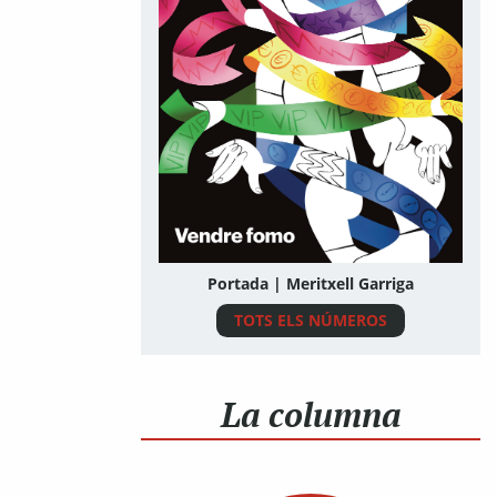
Portada | Meritxell Garriga
TOTS ELS NÚMEROS
La columna