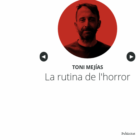
Anterior
◀︎
Sigu
▶︎
TONI MEJÍAS
La rutina de l'horror
Publicitat