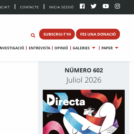
CIA’T
CONTACTE
INICIA SESSIÓ
SUBSCRIU-T'HI
FES UNA DONACIÓ
INVESTIGACIÓ
ENTREVISTA
OPINIÓ
GALERIES
PAPER
NÚMERO 602
Juliol 2026