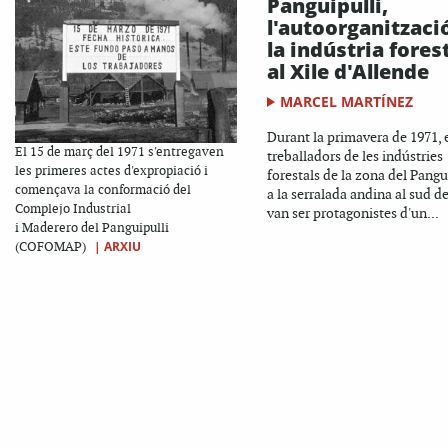
Panguipulli,
l'autoorganitzaci
la indústria fores
al Xile d'Allende
MARCEL MARTÍNEZ
Durant la primavera de 1971, 
El 15 de març del 1971 s'entregaven
treballadors de les indústries
les primeres actes d'expropiació i
forestals de la zona del Pangui
començava la conformació del
a la serralada andina al sud de
Complejo Industrial
van ser protagonistes d'un...
i Maderero del Panguipulli
|
ARXIU
(COFOMAP)