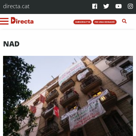
directa.cat
SUBSCRIU-T'HI
FES UNA DONACIÓ
NAD