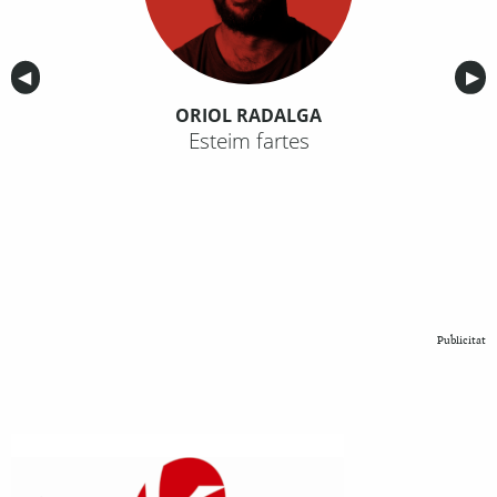
Anterior
◀︎
Sig
▶︎
ORIOL RADALGA
Esteim fartes
Publicitat