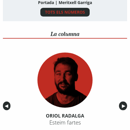
Portada | Meritxell Garriga
TOTS ELS NÚMEROS
La columna
Anterior
◀︎
Sig
▶︎
ORIOL RADALGA
Esteim fartes