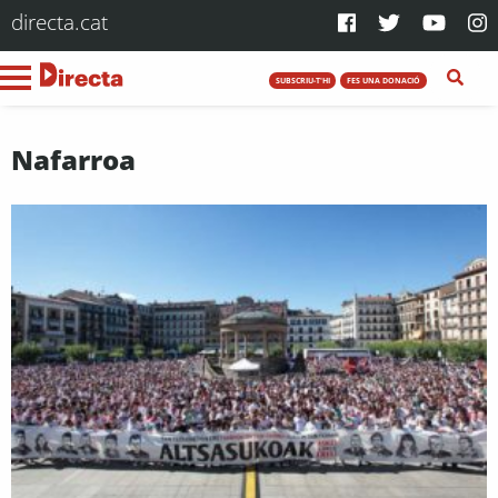
directa.cat
SUBSCRIU-T'HI
FES UNA DONACIÓ
Nafarroa