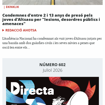
|
EKINKLIK
Condemnes d'entre 2 i 13 anys de presó pels
joves d'Altsasu per "lesions, desordres públics i
amenaces"
REDACCIÓ AHOTSA
L'Audiència Nacional ha condemnat als vuit joves d'Altsasu jutjats per
una baralla amb dos guàrdies civils i les seves núvies a penes que
oscil·len entre els...
NÚMERO 602
Juliol 2026