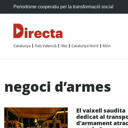
Periodisme cooperatiu per la transformació social
Catalunya
País Valencià
Illes
Catalunya Nord
Món
negoci d’armes
El vaixell saudita
dedicat al transp
d'armament atrac