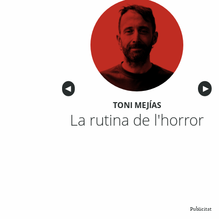
Anterior
◀︎
Sigu
▶︎
TONI MEJÍAS
La rutina de l'horror
Publicitat