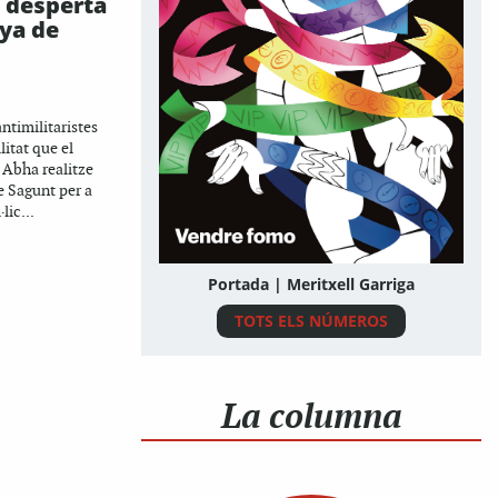
 desperta
ya de
antimilitaristes
litat que el
i Abha realitze
e Sagunt per a
lic...
Portada | Meritxell Garriga
TOTS ELS NÚMEROS
La columna