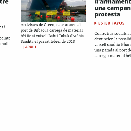
tre
d'armament
una campan
protesta
ESTER FAYOS
Activistes de Greenpeace aturen al
es i
port de Bilbao la càrrega de material
Col·lectius socials i 
bèl·lic al vaixell Bahri Tabuk d'Aràbia
ecinte
denuncien la possibi
Saudita el passat febrer de 2018
 moll
vaixell saudita Bhar
|
ARXIU
una parada al port d
carregar material bèl·