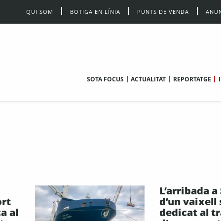
QUI SOM
BOTIGA EN LÍNIA
PUNTS DE VENDA
ANUN
SOTA FOCUS
ACTUALITAT
REPORTATGE
L’arribada a
ort
d’un vaixell
a al
dedicat al t