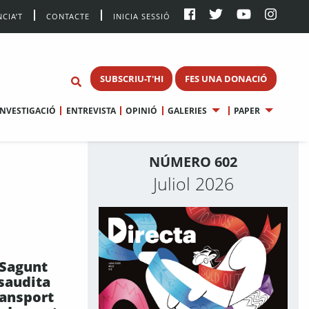
CIA’T
CONTACTE
INICIA SESSIÓ
SUBSCRIU-T'HI
FES UNA DONACIÓ
INVESTIGACIÓ
ENTREVISTA
OPINIÓ
GALERIES
PAPER
NÚMERO 602
Juliol 2026
 Sagunt
 saudita
ransport