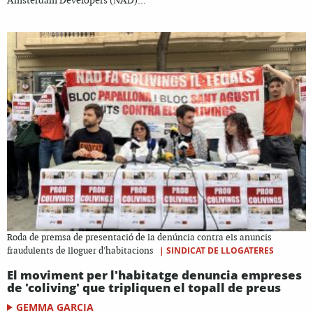
Amsterdam Developers (NAD)...
Roda de premsa de presentació de la denúncia contra els anuncis
|
SINDICAT DE LLOGATERES
fraudulents de lloguer d'habitacions
El moviment per l'habitatge denuncia empreses
de 'coliving' que tripliquen el topall de preus
GEMMA GARCIA