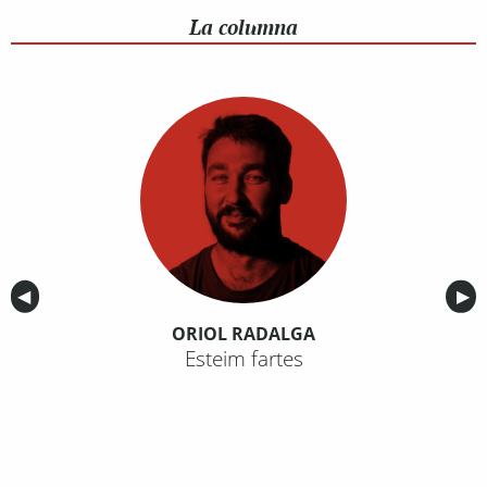
La columna
Anterior
◀︎
Sig
▶︎
ORIOL RADALGA
Esteim fartes