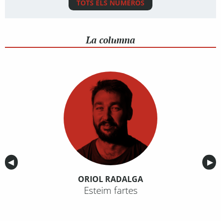
TOTS ELS NÚMEROS
La columna
Anterior
◀︎
Sig
▶︎
ORIOL RADALGA
Esteim fartes