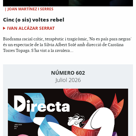
|
JOAN MARTÍNEZ I SERRES
Cinc (o sis) voltes rebel
IVAN ALCÁZAR SERRAT
Biodrama racial crític, terapèutic i tragicòmic, 'No es país para negras'
és un espectacle de la Sílvia Albert Solé amb direcció de Carolina
Torres Topaga. S'ha vist a la ravalera...
NÚMERO 602
Juliol 2026