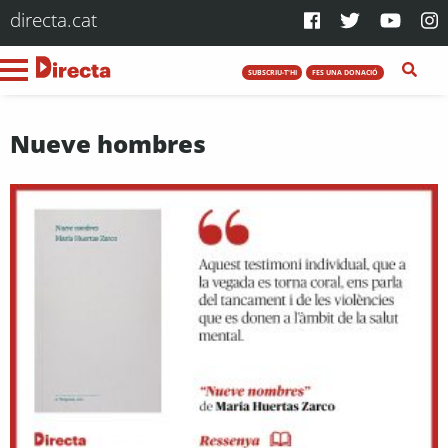
directa.cat
SUBSCRIU-T'HI
FES UNA DONACIÓ
Nueve hombres