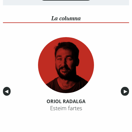
La columna
Anterior
◀︎
Sig
▶︎
ORIOL RADALGA
Esteim fartes