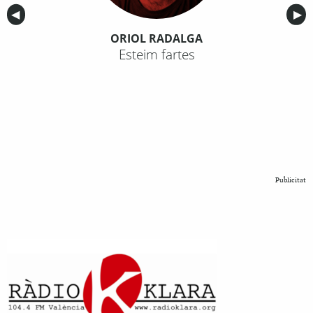
Anterior
◀︎
Sig
▶︎
ORIOL RADALGA
Esteim fartes
Publicitat