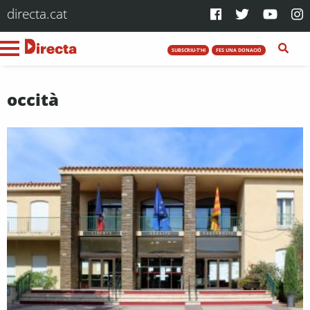
directa.cat
SUBSCRIU-T'HI
FES UNA DONACIÓ
occità