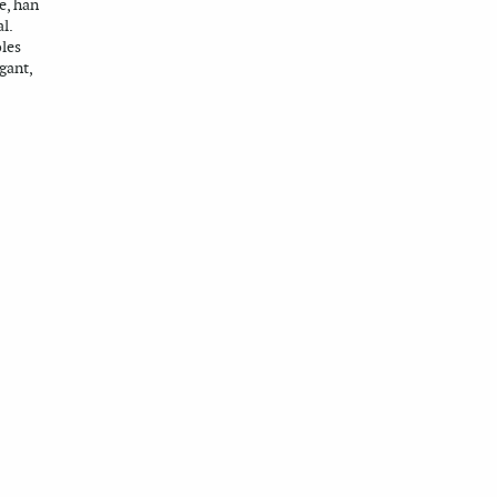
e, han
l.
oles
gant,