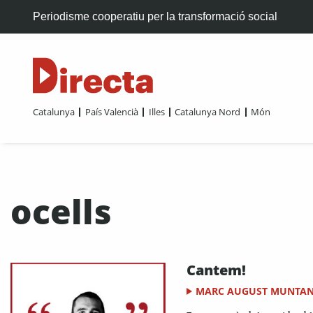
Periodisme cooperatiu per la transformació social
Catalunya
País Valencià
Illes
Catalunya Nord
Món
ocells
Cantem!
MARC AUGUST MUNTA