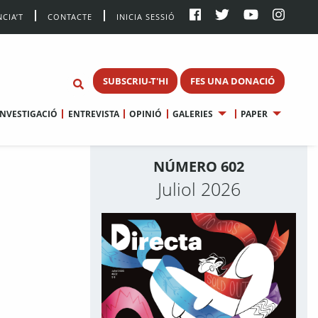
CIA’T
CONTACTE
INICIA SESSIÓ
SUBSCRIU-T'HI
FES UNA DONACIÓ
INVESTIGACIÓ
ENTREVISTA
OPINIÓ
GALERIES
PAPER
NÚMERO 602
Juliol 2026