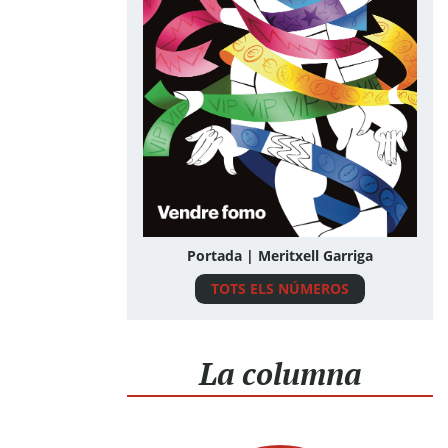
Portada | Meritxell Garriga
TOTS ELS NÚMEROS
La columna