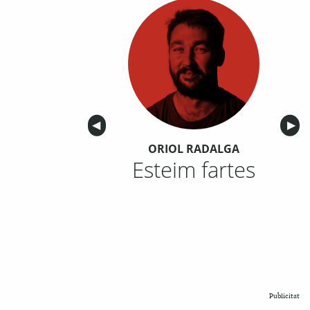
Anterior
◀︎
Sigu
▶︎
ORIOL RADALGA
Esteim fartes
Publicitat