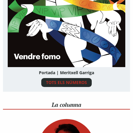
Portada | Meritxell Garriga
TOTS ELS NÚMEROS
La columna