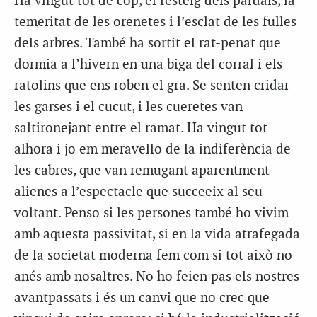
Ha vingut tot de cop, el festeig dels pardals, la
temeritat de les orenetes i l’esclat de les fulles
dels arbres. També ha sortit el rat-penat que
dormia a l’hivern en una biga del corral i els
ratolins que ens roben el gra. Se senten cridar
les garses i el cucut, i les cueretes van
saltironejant entre el ramat. Ha vingut tot
alhora i jo em meravello de la indiferència de
les cabres, que van remugant aparentment
alienes a l’espectacle que succeeix al seu
voltant. Penso si les persones també ho vivim
amb aquesta passivitat, si en la vida atrafegada
de la societat moderna fem com si tot això no
anés amb nosaltres. No ho feien pas els nostres
avantpassats i és un canvi que no crec que