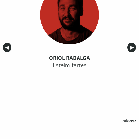
Anterior
◀︎
Sig
▶︎
ORIOL RADALGA
Esteim fartes
Publicitat