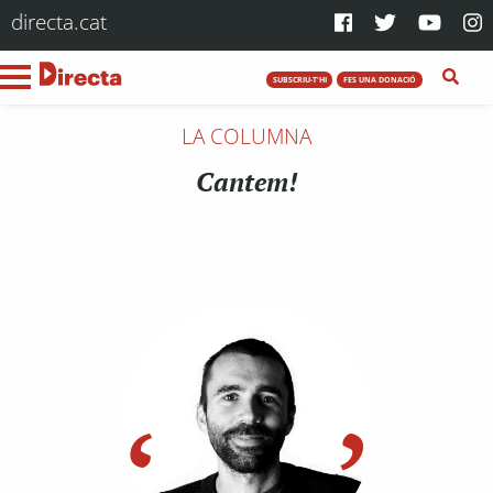
directa.cat
SUBSCRIU-T'HI
FES UNA DONACIÓ
LA COLUMNA
Cantem!