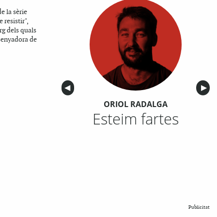
e la sèrie
 resistir",
arg dels quals
senyadora de
Anterior
◀︎
Sigu
▶︎
ORIOL RADALGA
Esteim fartes
Publicitat