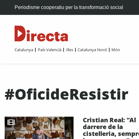
Periodisme cooperatiu per la transformació social
Catalunya
País Valencià
Illes
Catalunya Nord
Món
#OficideResistir
Cristian Real: "Al
darrere de la
cistelleria, sempr