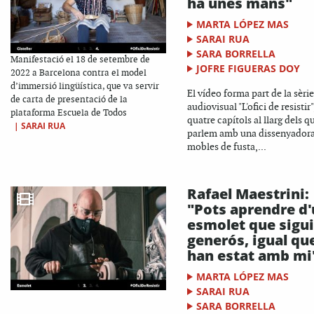
ha unes mans"
MARTA LÓPEZ MAS
SARAI RUA
SARA BORRELLA
Manifestació el 18 de setembre de
JOFRE FIGUERAS DOY
2022 a Barcelona contra el model
d’immersió lingüística, que va servir
El vídeo forma part de la sèrie
de carta de presentació de la
audiovisual "L'ofici de resistir"
plataforma Escuela de Todos
quatre capítols al llarg dels q
|
SARAI RUA
parlem amb una dissenyadora
mobles de fusta,...
Rafael Maestrini:
"Pots aprendre d
esmolet que sigui
generós, igual qu
han estat amb mi
MARTA LÓPEZ MAS
SARAI RUA
SARA BORRELLA