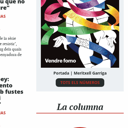
iu que no
ure"
MAS
A
e la sèrie
 resistir",
arg dels quals
senyadora de
Portada | Meritxell Garriga
bey:
TOTS ELS NÚMEROS
ento
b fustes
i
"
La columna
MAS
A