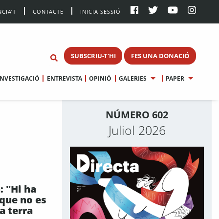
CIA’T
CONTACTE
INICIA SESSIÓ
SUBSCRIU-T'HI
FES UNA DONACIÓ
INVESTIGACIÓ
ENTREVISTA
OPINIÓ
GALERIES
PAPER
NÚMERO 602
Juliol 2026
: "Hi ha
 que no es
a terra