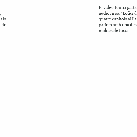
El vídeo forma part d
,
audiovisual "L'ofici de
uals
quatre capítols al ll
 de
parlem amb una dis
mobles de fusta,...