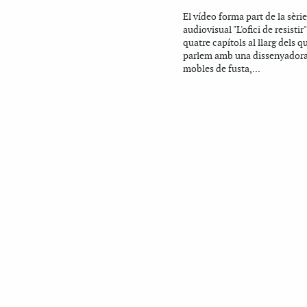
El vídeo forma part de la sèrie
audiovisual "L'ofici de resistir"
quatre capítols al llarg dels q
parlem amb una dissenyadora
mobles de fusta,...